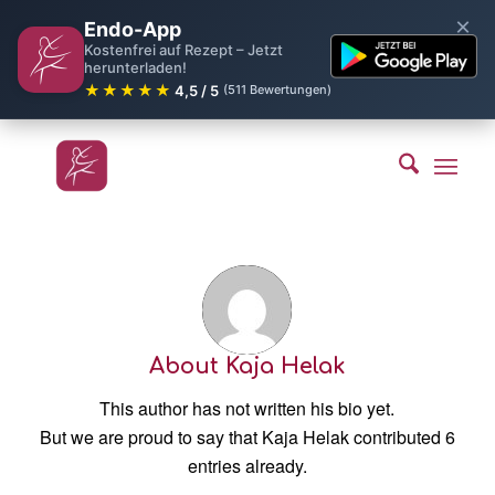
×
Endo-App
Kostenfrei auf Rezept – Jetzt
herunterladen!
★★★★★
4,5 / 5
(511 Bewertungen)
About
Kaja Helak
This author has not written his bio yet.
But we are proud to say that
Kaja Helak
contributed 6
entries already.