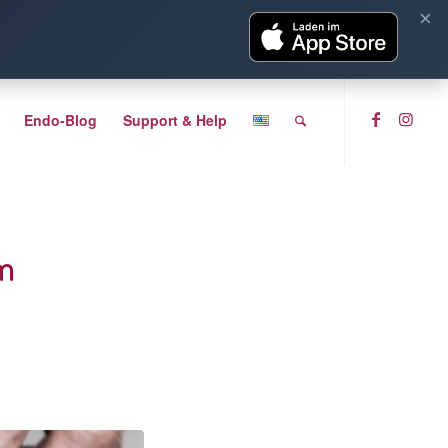
×
Endo-Blog
Support & Help
m