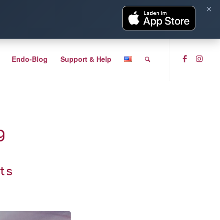
×
Endo-Blog
Support & Help
g
ts