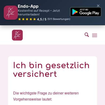
×
Endo-App
Kostenfrei auf Rezept – Jetzt
herunterladen!
★★★★★
4,5 / 5
(511 Bewertungen)
Ich bin gesetzlich
versichert
Die wichtigste Frage zu deiner weiteren
Vorgehensweise lautet: