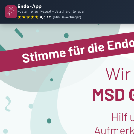
Endo-App
Kostenfrei auf Rezept – Jetzt herunterladen!
★★★★★
4,5 / 5
(464 Bewertungen)