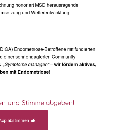
eichnung honoriert MSD herausragende
Umsetzung und Weiterentwicklung.
iGA) Endometriose-Betroffene mit fundierten
d einer sehr engagierten Community
ls
„Symptome managen“
–
wir fördern aktives,
Leben mit Endometriose
!
cken und Stimme abgeben!
-App abstimmen