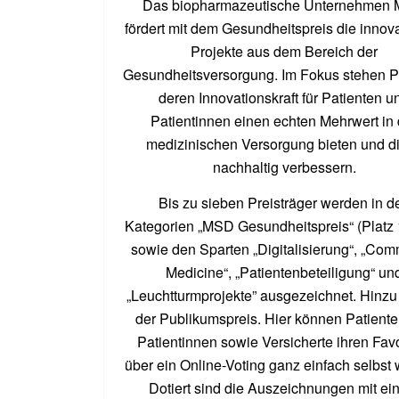
Das biopharmazeutische Unternehmen
fördert mit dem Gesundheitspreis die innov
Projekte aus dem Bereich der
Gesundheitsversorgung. Im Fokus stehen Pr
deren Innovationskraft für Patienten u
Patientinnen einen echten Mehrwert in 
medizinischen Versorgung bieten und d
nachhaltig verbessern.
Bis zu sieben Preisträger werden in d
Kategorien „MSD Gesundheitspreis“ (Platz 1
sowie den Sparten „Digitalisierung“, „Com
Medicine“, „Patientenbeteiligung“ un
„Leuchtturmprojekte” ausgezeichnet. Hinz
der Publikumspreis. Hier können Patient
Patientinnen sowie Versicherte ihren Fav
über ein Online-Voting ganz einfach selbst
Dotiert sind die Auszeichnungen mit e