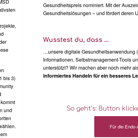
 MSD
Gesundheitspreis nominiert. Mit der Ausz
ativsten
Gesundheitslösungen – und fördert deren 
ojekte,
nd
Wusstest du, dass …
der
iese
…unsere digitale Gesundheitsanwendung (D
Informationen, Selbstmanagement-Tools un
unterstützt? Wir machen aber noch mehr a
en
informiertes Handeln für ein besseres 
 bis 3)
munity
d
u kommt
So geht’s: Button kli
en und
oriten
 wählen.
Für die Endo
inem